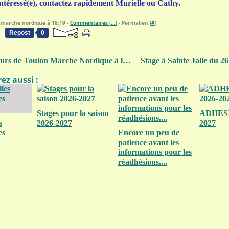
 intéressé(e), contactez rapidement Murielle ou Cathy.
 marche nordique à 18:19 -
Commentaires [
…
]
- Permalien [
#
]
Repost
0
40 marcheurs de Toulon Marche Nordique à la finale du challenge UFOLEP
ez aussi :
Stages pour la saison
ADHESI
s
2026-2027
2027
es
Encore un peu de
patience avant les
informations pour les
réadhésions....