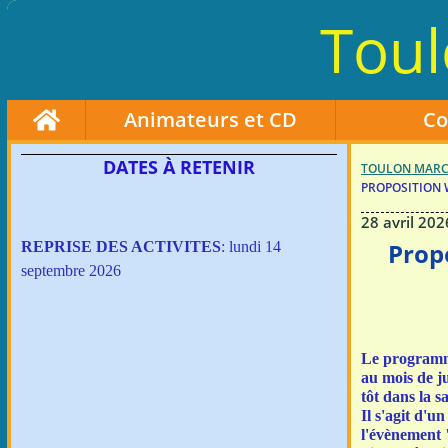
Toul
Home
Animateurs et CD
Co
DATES À RETENIR
TOULON MARC
PROPOSITION 
28 avril 202
Prop
REPRISE DES ACTIVITES
: lundi 14
septembre 2026
Le programme
au mois de j
tôt dans la s
Il s'agit d'
l'évènement