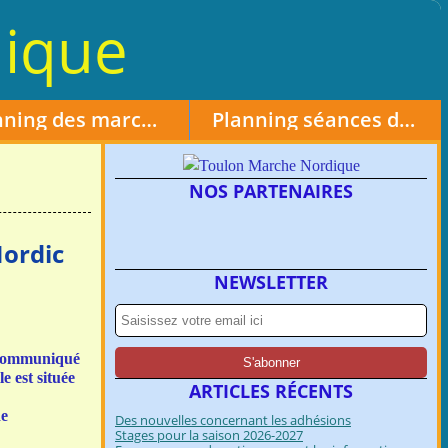
ique
Planning des marches chronométrées
Planning séances du 28 mai au 18 juin 2026
NOS PARTENAIRES
Nordic
NEWSLETTER
a communiqué
e est située
ARTICLES RÉCENTS
de
Des nouvelles concernant les adhésions
Stages pour la saison 2026-2027