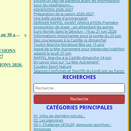
Encore un peu de patience avant les informations
pour les réadhésions....
ADHESIONS 2026-2027
Préparation de la saison 2026-2027
Une belle soirée d'anniversaire!
DERNIER RAPPEL AVANT ANNULATION Première
proposition de stage ...en attendant les autres
Euro Nordic dans le Dévoluy - 19 au 21 juin 2026
Stage à Sainte Jalle du 26 au 30 avril 2026 pour confirmés
Informations importantes pour la soirée du 23 juin
Des courageuses à la Castille ce dimanche!
Toulon Marche Nordique fête ses 15 ans!
Appel de la Mer Autrement pour bénévoles triathlon
adapté le jeudi 25 juin
RAPPEL Marche à la Castille dimanche 14 juin
En savoir plus sur "La Mer Autrement"
ONS 2026-
Coudon Sport Nature
Séances Confirmés et Sportifs du lundi soir au Faron
RECHERCHES
CATÉGORIES PRINCIPALES
01. Infos de dernière minute...
02. Les plannings
03-1. Challenge UFOLEP, épreuves sportives :
Annonces