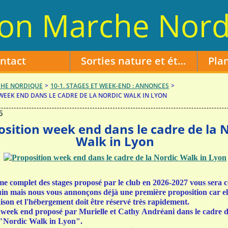
on Marche Nord
ntact
Sorties nature et étapes challenge février et mars 2026
HE NORDIQUE
>
10-1. STAGES ET WEEK-END : ANNONCES
>
WEEK END DANS LE CADRE DE LA NORDIC WALK IN LYON
6
osition week end dans le cadre de la 
Walk in Lyon
 complet des stages proposé par le club en 2026-2027 vous ser
uin mais nous vous annonçons déjà une première proposition car ell
aison et l'hébergement doit être réservé très rapidement.
un week end proposé par Murielle et Cathy Andréani dans le cadre 
 "Nordic Walk in Lyon".