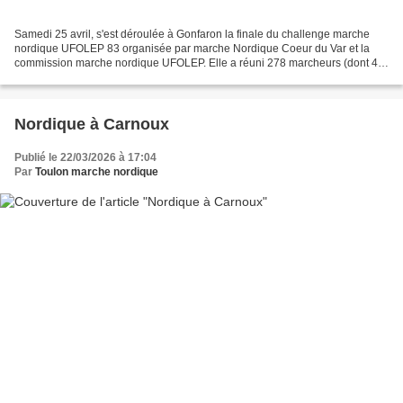
Samedi 25 avril, s'est déroulée à Gonfaron la finale du challenge marche
nordique UFOLEP 83 organisée par marche Nordique Coeur du Var et la
commission marche nordique UFOLEP. Elle a réuni 278 marcheurs (dont 40
du club) qui ont apprécié la beauté des...
Nordique à Carnoux
Publié le 22/03/2026 à 17:04
Par
Toulon marche nordique