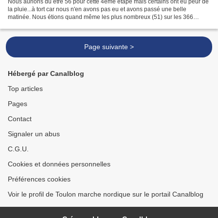
Nous aurions dû être 56 pour cette 4ème étape mais certains ont eu peur de
la pluie...à tort car nous n'en avons pas eu et avons passé une belle
matinée. Nous étions quand même les plus nombreux (51) sur les 366
marcheurs présents, issus de 21 clubs ou...
Page suivante >
Hébergé par Canalblog
Top articles
Pages
Contact
Signaler un abus
C.G.U.
Cookies et données personnelles
Préférences cookies
Voir le profil de Toulon marche nordique sur le portail Canalblog